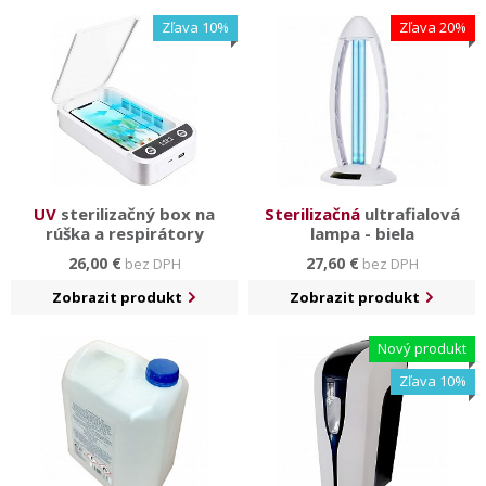
Ďalej tu nájdete podkategóriu zahradzovacích a
Zľava 10%
Zľava 20%
vymedzovacích stĺpikov pre jednoduchšie vymedzenie
priestorov či rozstupov. Stĺpiky si tiež môžete zostaviť
sami podľa svojich predstáv v našom konfigurátore.
UV
sterilizačný box na
Sterilizačná
ultrafialová
rúška a respirátory
lampa - biela
26,00 €
27,60 €
bez DPH
bez DPH
Zobrazit produkt
Zobrazit produkt
Nový produkt
Zľava 10%