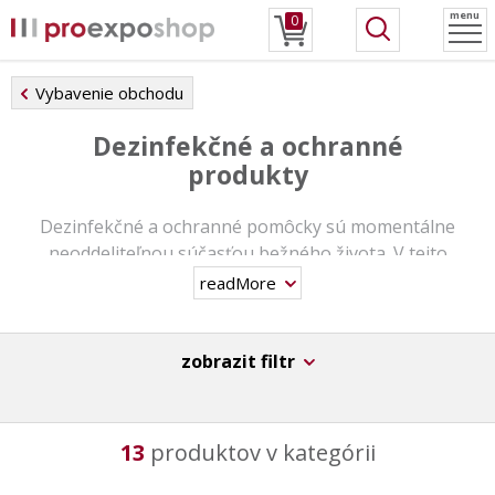
menu
0
Vybavenie obchodu
Dezinfekčné a ochranné
produkty
Dezinfekčné a ochranné pomôcky sú momentálne
neoddeliteľnou súčasťou bežného života. V tejto
kategórii nájdete rôzne druhy dezinfekčných stojanov,
readMore
automatických, manuálnych, nášľapných, ale aj
univerzálnych a to vrátane možnosti zakúpenia náplne
vo forme antibakteriálneho gélu.
zobrazit filtr
Táto kategória tiež ponúka produkty pre dezinfekciu
pomocou UV-C žiarenie - sterilizačné boxy pre rúška,
13
produktov v kategórii
respirátory, mobilné telefóny apod., a tiež germicídne
lampy na dezinfekciu a sterilizáciu priestorov a povrchov.