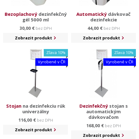
Bezoplachový
dezinfekčný
Automatický
dávkovač
gél 5000 ml
dezinfekcie
30,00 €
44,00 €
bez DPH
bez DPH
Zobrazit produkt
Zobrazit produkt
Zľava 10%
Zľava 10%
Vyrobené v ČR
Vyrobené v ČR
Stojan
na dezinfekciu rúk
Dezinfekčný
stojan s
univerzálny
automatickým
dávkovačom
116,00 €
bez DPH
168,00 €
bez DPH
Zobrazit produkt
Zobrazit produkt