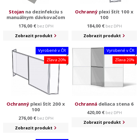
Stojan
na dezinfekciu s
Ochranný
plexi štít 100 x
manuálnym dávkovačom
100
176,00 €
184,00 €
bez DPH
bez DPH
Zobrazit produkt
Zobrazit produkt
Vyrobené v ČR
Vyrobené v ČR
Zľava 20%
Zľava 20%
Ochranný
plexi štít 200 x
Ochranná
deliaca stena 6
100
420,00 €
bez DPH
276,00 €
bez DPH
Zobrazit produkt
Zobrazit produkt