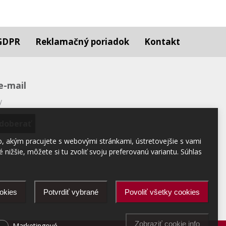
GDPR
Reklamačný poriadok
Kontakt
e-mail
y
b, akým pracujete s webovými stránkami, ústretovejšie s vami
nižšie, môžete si tu zvoliť svoju preferovanú variantu. Súhlas
okies
Potvrdiť vybrané
Povoliť všetky cookies
Zobraziť cookie info
Marketingové