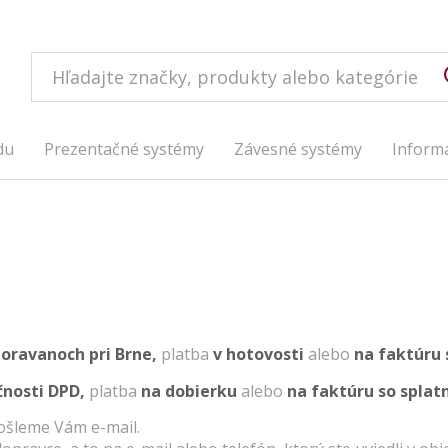
du
Prezentačné systémy
Závesné systémy
Inform
oravanoch pri Brne,
platba
v hotovosti
alebo
na faktúru 
čnosti DPD,
platba
na dobierku
alebo
na faktúru so splatn
ošleme Vám
e
-
mail
.