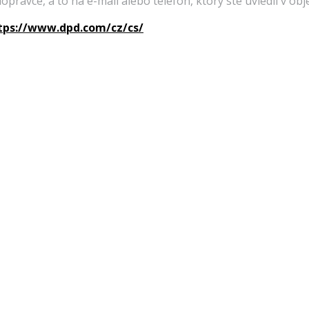
ravce, a to na e-mail alebo telefón, ktorý ste uviedli v ob
tps://www.dpd.com/cz/cs/