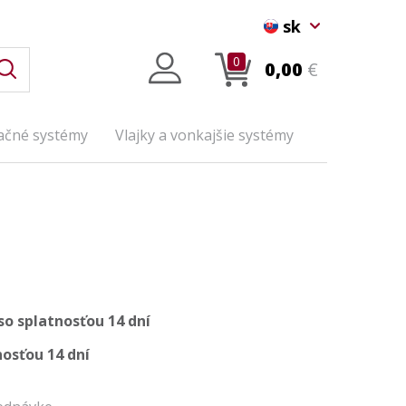
sk
0
0,00
€
ačné systémy
Vlajky a vonkajšie systémy
so splatnosťou 14 dní
osťou 14 dní