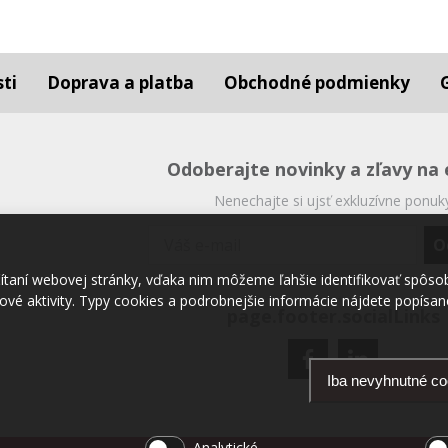
ti
Doprava a platba
Obchodné podmienky
Odoberajte novinky a zľavy na 
Nenechajte si ujsť exkluzívne ponuk
čítaní webovej stránky, vďaka nim môžeme ľahšie identifikovať spôso
vé aktivity. Typy cookies a podrobnejšie informácie nájdete popísané 
page.footer.socialLinks
Iba nevyhnutné co
Analytické