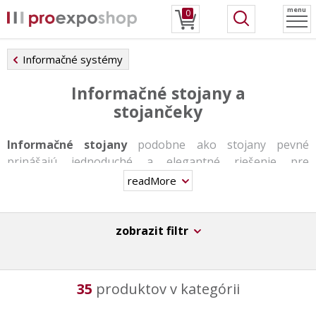
menu
0
Informačné systémy
Informačné stojany a
stojančeky
Informačné stojany
podobne ako stojany pevné
prinášajú jednoduché a elegantné riešenie pre
prezentáciu vašich propagačných materiálov a
readMore
reklamných oznámení. Stojany nie sú vhodné pre
každodenné presuny, za to
disponujú veľkou
odolnosťou, stabilitou a originálnym dizajnom
.
zobrazit filtr
Najčastejšie ich nájdete v obchodných domoch, v
reštauráciách a hoteloch, v kongresových centrách a
35
produktov v kategórii
výstavných halách apod.
Stojany sú vyrábané z pevných hliníkových konštrukcií,