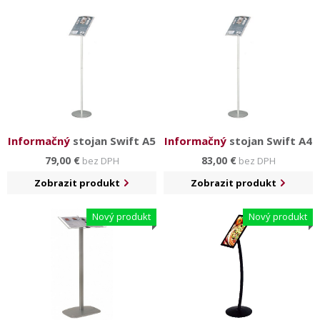
do ktorých sa umiestni reklamný obsah. Ďalšou
skupinou sú menšie stojančeky s hliníkovou základňou a
akrylátovými vreckami s variabilným využitím.
Informačný
stojan Swift A5
Informačný
stojan Swift A4
79,00 €
83,00 €
bez DPH
bez DPH
Zobrazit produkt
Zobrazit produkt
Nový produkt
Nový produkt