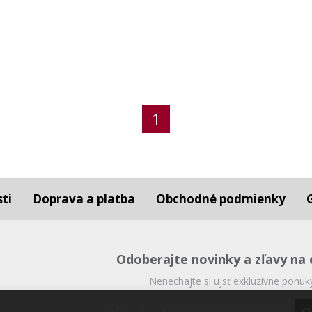
1
ti
Doprava a platba
Obchodné podmienky
Odoberajte novinky a zľavy na 
Nenechajte si ujsť exkluzívne ponuk