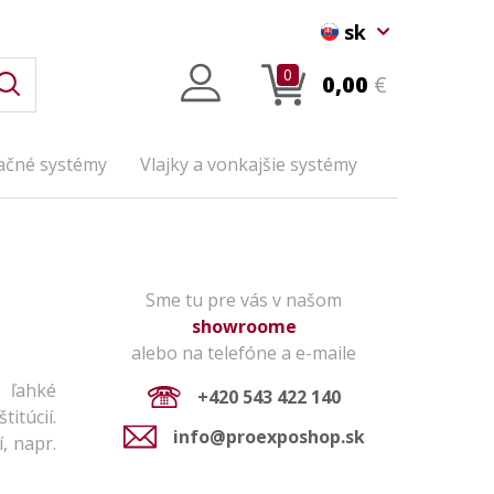
sk
0
0,00
€
ačné systémy
Vlajky a vonkajšie systémy
Sme tu pre vás v našom
showroome
alebo na telefóne a e-maile
 ľahké
+420 543 422 140
itúcií.
info@proexposhop.sk
, napr.