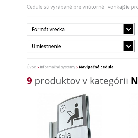
Cedule sú vyrábané pre vnútorné i vonkajšie pro
Formát vrecka
Umiestnenie
Úvod
Informačné systémy
Navigačné cedule
9
produktov v kategórii
N