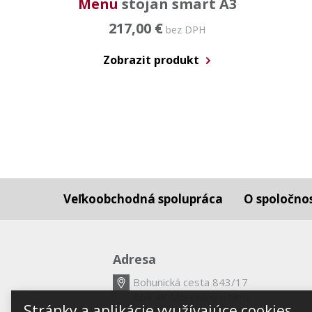
Menu
stojan smart A3
217,00 €
bez DPH
Zobrazit produkt
Veľkoobchodná spolupráca
O spoločnos
Adresa
Bohunická cesta 843/17
664 48 Moravany u Brna
Stránky a aplikácie využívajúce cookies.
Česká republika