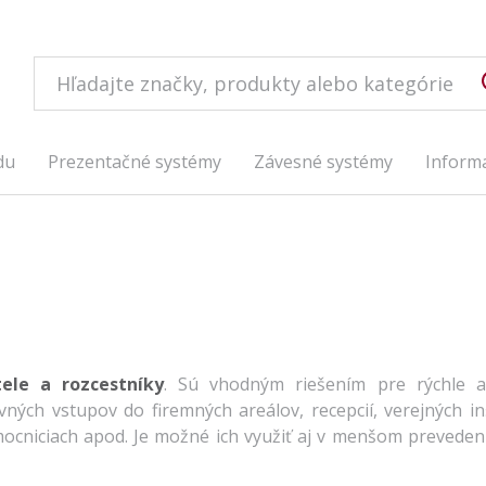
du
Prezentačné systémy
Závesné systémy
Inform
ele a rozcestníky
. Sú vhodným riešením pre rýchle a
ých vstupov do firemných areálov, recepcií, verejných inšt
mocniciach apod. Je možné ich využiť aj v menšom prevedení