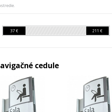
stredie.
37 €
211 €
avigačné cedule