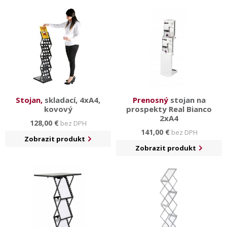
ktorého je možné umiestniť reklamný plagát.
K ešte väčšej spokojnosti možno dokúpiť
transportnú
tašku
a iné
praktické príslušenstvo
.
Stojan,
skladací, 4xA4,
Prenosný
stojan na
kovový
prospekty Real Bianco
2xA4
128,00 €
bez DPH
141,00 €
bez DPH
Zobrazit produkt
Zobrazit produkt