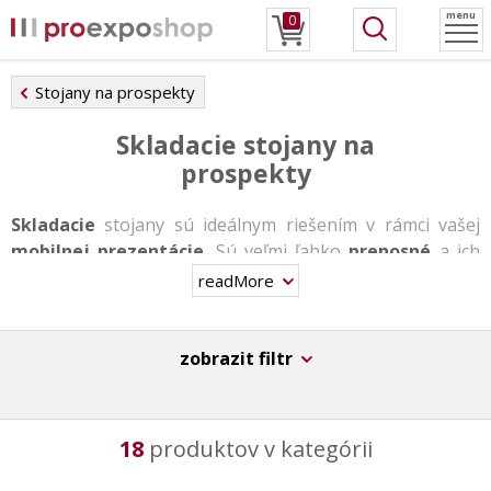
menu
0
Stojany na prospekty
Skladacie stojany na
prospekty
Skladacie
stojany sú ideálnym riešením v rámci vašej
mobilnej prezentácie
. Sú veľmi ľahko
prenosné
a ich
zostavenie zaberie iba pár minút, bez potreby
readMore
akéhokoľvek náčinia.
Väčšina týchto stojanov je vyrobená z eloxovaného
zobrazit filtr
hliníka, alternatívne variantom je textilný dizajn. Stojany
sú štandardne tvorené plastovými vreckami formátu A4,
A5 a A6 / DL, ktoré slúžia pre uloženie vašich
18
produktov v kategórii
propagačných materiálov. Prevažná časť stojanov
disponuje v spodnej časti zaklapávacím rámom, do