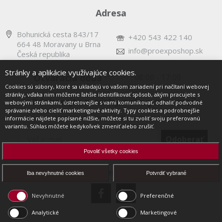
Adresa
Bohunická cesta 843/17
+420 543 422 140
664 48 Moravany u Brna
info@proexposhop.sk
Česká republika
Stránky a aplikácie využívajúce cookies.
Otváracia doba
Po - Pi :
08:00 - 17:00
Cookies sú súbory, ktoré sa ukladajú vo vašom zariadení pri načítaní webovej
stránky, vďaka nim môžeme ľahšie identifikovať spôsob, akým pracujete s
Odoberajte novinky a zľavy na e-mail
webovými stránkami, ústretovejšie s vami komunikovať, odhaliť podvodné
správanie alebo cieliť marketingové aktivity. Typy cookies a podrobnejšie
Nenechajte si ujsť exkluzívne ponuky
informácie nájdete popísané nižšie, môžete si tu zvoliť svoju preferovanú
variantu. Súhlas môžete kedykoľvek zmeniť alebo zrušiť.
Povoliť všetky cookies
page.footer.socialLinks
Iba nevyhnutné cookies
Potvrdiť vybrané
Nevyhnutné
Preferenčné
Analytické
Marketingové