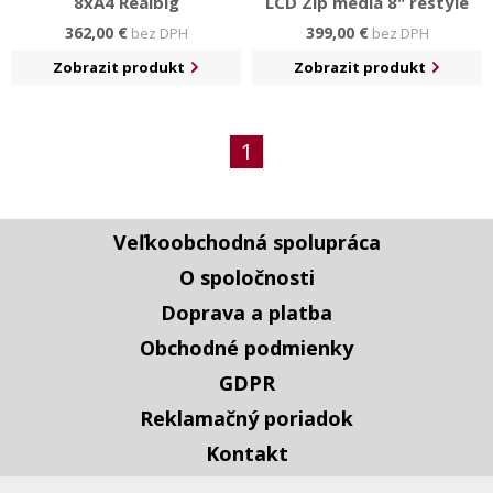
8xA4 Realbig
LCD Zip media 8" restyle
362,00 €
399,00 €
bez DPH
bez DPH
Zobrazit produkt
Zobrazit produkt
1
Veľkoobchodná spolupráca
O spoločnosti
Doprava a platba
Obchodné podmienky
GDPR
Reklamačný poriadok
Kontakt