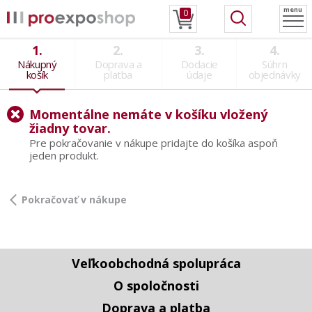
menu
0
Nákupný
Doprava a
Dodacie
Súhrn
košík
platba
údaje
objednávky
Momentálne nemáte v košíku vložený
žiadny tovar.
Pre pokračovanie v nákupe pridajte do košíka aspoň
jeden produkt.
Pokračovať v nákupe
Veľkoobchodná spolupráca
O spoločnosti
Doprava a platba