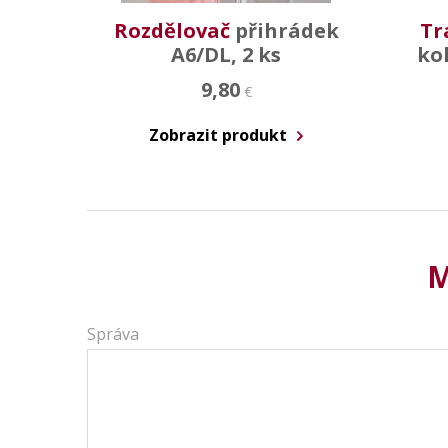
Rozdělovač
přihrádek
Tr
A6/DL, 2 ks
kol
9,80
€
Zobrazit produkt
M
Správa