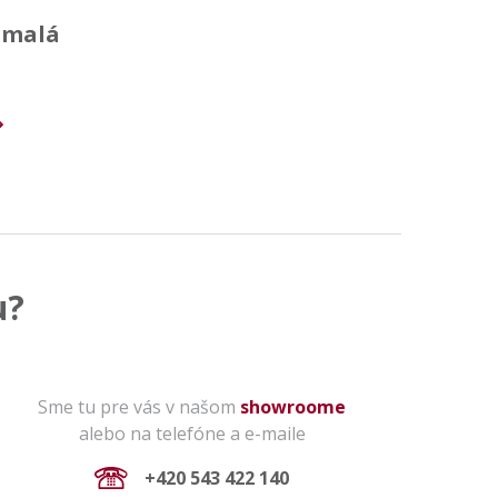
 malá
u?
Sme tu pre vás v našom
showroome
alebo na telefóne a e-maile
+420 543 422 140