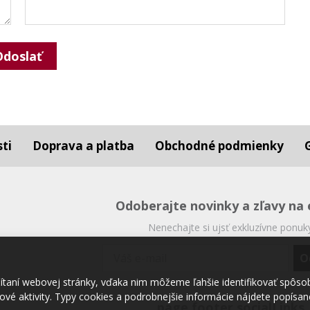
Odoslať
ti
Doprava a platba
Obchodné podmienky
Odoberajte novinky a zľavy na 
Nenechajte si ujsť exkluzívne ponuk
čítaní webovej stránky, vďaka nim môžeme ľahšie identifikovať spôso
vé aktivity. Typy cookies a podrobnejšie informácie nájdete popísané 
page.footer.socialLinks