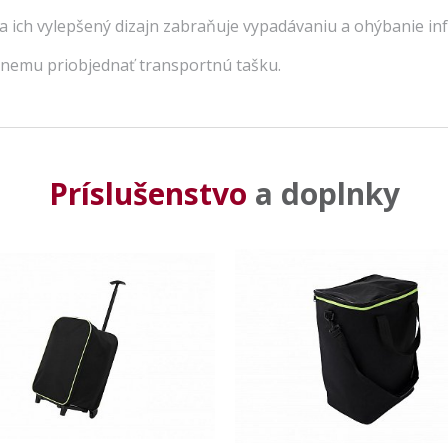
 ich vylepšený dizajn zabraňuje vypadávaniu a ohýbanie inf
k nemu priobjednať transportnú tašku.
Príslušenstvo
a doplnky