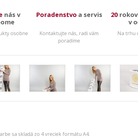
e
nás v
Poradenstvo
a servis
20
rokov
oome
v 
dukty osobne
Kontaktujte nás, radi vám
Na trhu 
poradíme
farbe sa skladá zo 4 vreciek formátu A4.