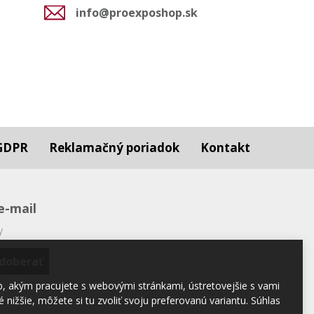
info@proexposhop.sk
GDPR
Reklamačný poriadok
Kontakt
e-mail
y
b, akým pracujete s webovými stránkami, ústretovejšie s vami
nižšie, môžete si tu zvoliť svoju preferovanú variantu. Súhlas