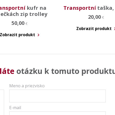
ansportní
kufr na
Transportní
taška,
ečkách zip trolley
20,00
€
50,00
€
Zobrazit produkt
Zobrazit produkt
áte
otázku k tomuto produkt
Meno a priezvisko
E-mail