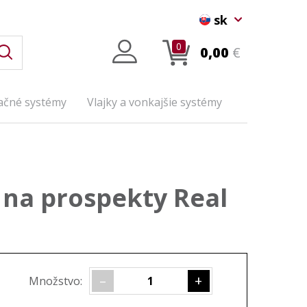
sk
0
0,00
€
ačné systémy
Vlajky a vonkajšie systémy
 na prospekty Real
–
+
Množstvo: