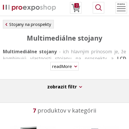
menu
0
Stojany na prospekty
Multimediálne stojany
Multimediálne stojany
- ich hlavným prínosom je, že
kombinujú vlastnosti stojanu na prospekty a
LCD
obrazovky
.
readMore
Stojany sú navrhnuté pre obrazovky uhlopriečky 8 "a 16"
a sú dodávané spolu s pamäťovou kartou a diaľkovým
zobrazit filtr
ovládačom.
Stojany Vám umožní rýchlo a ľahko premeniť vašu
prezentáciu v interaktívnu.
7
produktov v kategórii