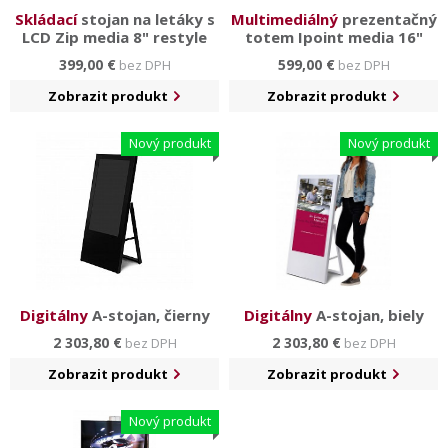
Skládací
stojan na letáky s
Multimediálný
prezentačný
LCD Zip media 8" restyle
totem Ipoint media 16"
399,00 €
599,00 €
bez DPH
bez DPH
Zobrazit produkt
Zobrazit produkt
Nový produkt
Nový produkt
Digitálny
A-stojan, čierny
Digitálny
A-stojan, biely
2 303,80 €
2 303,80 €
bez DPH
bez DPH
Zobrazit produkt
Zobrazit produkt
Nový produkt